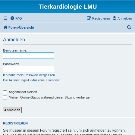
Tierkardiologie LMU
FAQ
Registrieren
Anmelden
S
Foren-Übersicht
u
Anmelden
c
h
Benutzername:
e
Passwort:
Ich habe mein Passwort vergessen
Die Aktivierungs-E-Mail erneut senden
Angemeldet bleiben
Meinen Online-Status während dieser Sitzung verbergen
REGISTRIEREN
Sie müssen in diesem Forum registriert sein, um sich anmelden zu können.