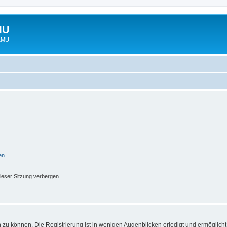
MU
 LMU
en
ieser Sitzung verbergen
 zu können. Die Registrierung ist in wenigen Augenblicken erledigt und ermöglicht