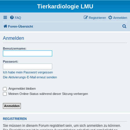
Tierkardiologie LMU
FAQ
Registrieren
Anmelden
S
Foren-Übersicht
u
Anmelden
c
h
Benutzername:
e
Passwort:
Ich habe mein Passwort vergessen
Die Aktivierungs-E-Mail erneut senden
Angemeldet bleiben
Meinen Online-Status während dieser Sitzung verbergen
REGISTRIEREN
Sie müssen in diesem Forum registriert sein, um sich anmelden zu können.