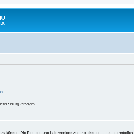
MU
 LMU
en
ieser Sitzung verbergen
 zu können. Die Registrierung ist in wenigen Augenblicken erledigt und ermöglicht