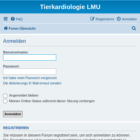
Tierkardiologie LMU
FAQ
Registrieren
Anmelden
S
Foren-Übersicht
u
Anmelden
c
h
Benutzername:
e
Passwort:
Ich habe mein Passwort vergessen
Die Aktivierungs-E-Mail erneut senden
Angemeldet bleiben
Meinen Online-Status während dieser Sitzung verbergen
REGISTRIEREN
Sie müssen in diesem Forum registriert sein, um sich anmelden zu können.