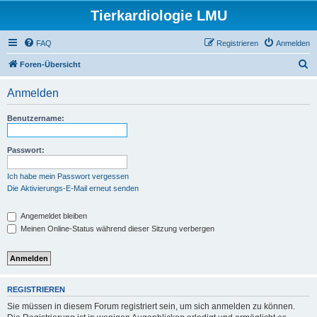
Tierkardiologie LMU
FAQ
Registrieren
Anmelden
S
Foren-Übersicht
u
Anmelden
c
h
Benutzername:
e
Passwort:
Ich habe mein Passwort vergessen
Die Aktivierungs-E-Mail erneut senden
Angemeldet bleiben
Meinen Online-Status während dieser Sitzung verbergen
REGISTRIEREN
Sie müssen in diesem Forum registriert sein, um sich anmelden zu können.