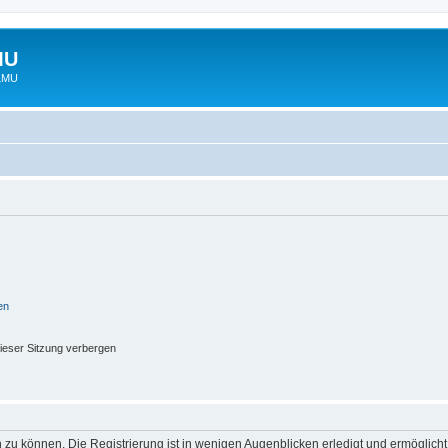
MU
 LMU
en
ieser Sitzung verbergen
 zu können. Die Registrierung ist in wenigen Augenblicken erledigt und ermöglicht