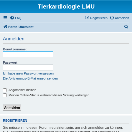
Tierkardiologie LMU
FAQ
Registrieren
Anmelden
S
Foren-Übersicht
u
Anmelden
c
h
Benutzername:
e
Passwort:
Ich habe mein Passwort vergessen
Die Aktivierungs-E-Mail erneut senden
Angemeldet bleiben
Meinen Online-Status während dieser Sitzung verbergen
REGISTRIEREN
Sie müssen in diesem Forum registriert sein, um sich anmelden zu können.