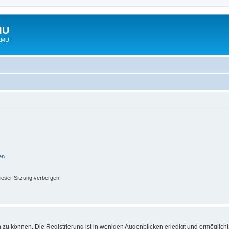
MU
 LMU
en
ieser Sitzung verbergen
 zu können. Die Registrierung ist in wenigen Augenblicken erledigt und ermöglicht