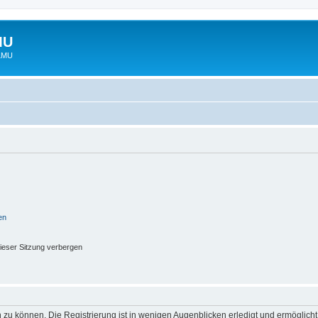
MU
 LMU
en
ieser Sitzung verbergen
 zu können. Die Registrierung ist in wenigen Augenblicken erledigt und ermöglicht