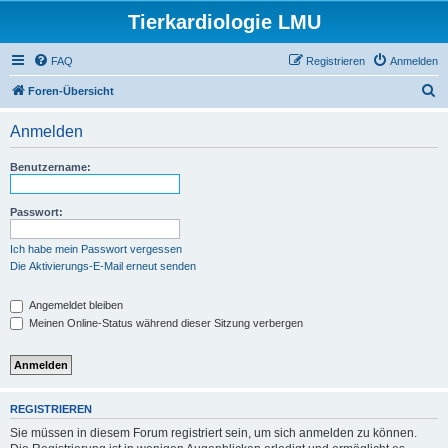
Tierkardiologie LMU
FAQ
Registrieren
Anmelden
S
Foren-Übersicht
u
Anmelden
c
h
Benutzername:
e
Passwort:
Ich habe mein Passwort vergessen
Die Aktivierungs-E-Mail erneut senden
Angemeldet bleiben
Meinen Online-Status während dieser Sitzung verbergen
REGISTRIEREN
Sie müssen in diesem Forum registriert sein, um sich anmelden zu können.