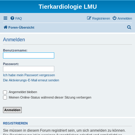
Tierkardiologie LMU
FAQ
Registrieren
Anmelden
S
Foren-Übersicht
u
Anmelden
c
h
Benutzername:
e
Passwort:
Ich habe mein Passwort vergessen
Die Aktivierungs-E-Mail erneut senden
Angemeldet bleiben
Meinen Online-Status während dieser Sitzung verbergen
REGISTRIEREN
Sie müssen in diesem Forum registriert sein, um sich anmelden zu können.