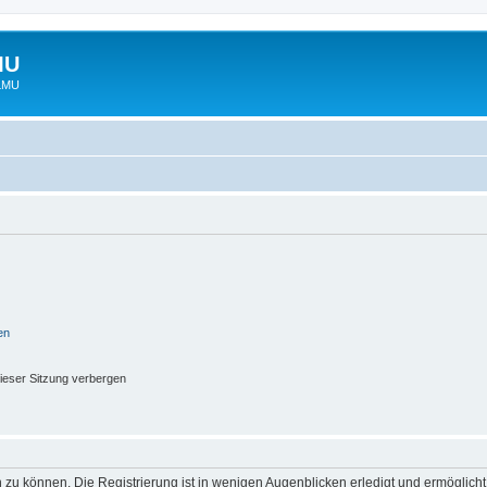
MU
 LMU
en
ieser Sitzung verbergen
 zu können. Die Registrierung ist in wenigen Augenblicken erledigt und ermöglicht