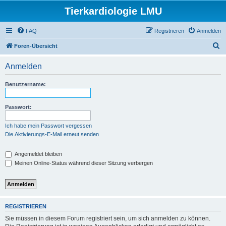
Tierkardiologie LMU
FAQ
Registrieren
Anmelden
S
Foren-Übersicht
u
Anmelden
c
h
Benutzername:
e
Passwort:
Ich habe mein Passwort vergessen
Die Aktivierungs-E-Mail erneut senden
Angemeldet bleiben
Meinen Online-Status während dieser Sitzung verbergen
REGISTRIEREN
Sie müssen in diesem Forum registriert sein, um sich anmelden zu können.