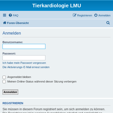
Tierkardiologie LMU
FAQ
Registrieren
Anmelden
S
Foren-Übersicht
u
Anmelden
c
h
Benutzername:
e
Passwort:
Ich habe mein Passwort vergessen
Die Aktivierungs-E-Mail erneut senden
Angemeldet bleiben
Meinen Online-Status während dieser Sitzung verbergen
REGISTRIEREN
Sie müssen in diesem Forum registriert sein, um sich anmelden zu können.