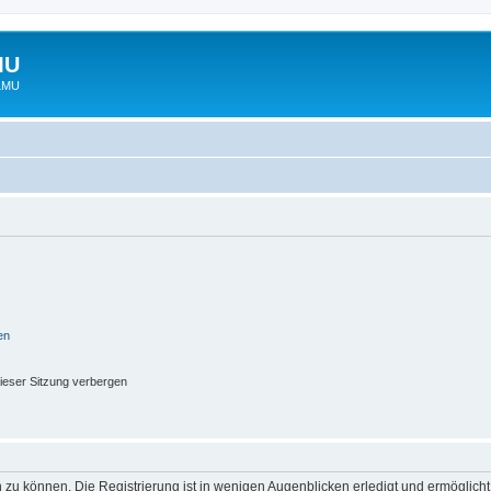
MU
 LMU
en
ieser Sitzung verbergen
 zu können. Die Registrierung ist in wenigen Augenblicken erledigt und ermöglicht