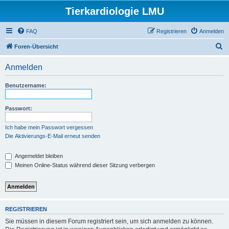
Tierkardiologie LMU
FAQ
Registrieren
Anmelden
S
Foren-Übersicht
u
Anmelden
c
h
Benutzername:
e
Passwort:
Ich habe mein Passwort vergessen
Die Aktivierungs-E-Mail erneut senden
Angemeldet bleiben
Meinen Online-Status während dieser Sitzung verbergen
REGISTRIEREN
Sie müssen in diesem Forum registriert sein, um sich anmelden zu können.