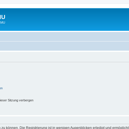
MU
 LMU
en
ieser Sitzung verbergen
 zu können. Die Registrierung ist in wenigen Augenblicken erledigt und ermöglicht