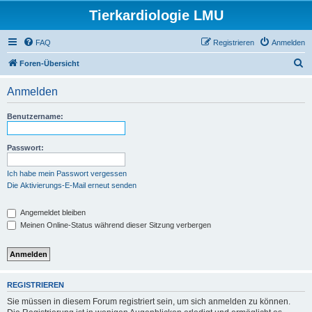
Tierkardiologie LMU
FAQ
Registrieren
Anmelden
S
Foren-Übersicht
u
Anmelden
c
h
Benutzername:
e
Passwort:
Ich habe mein Passwort vergessen
Die Aktivierungs-E-Mail erneut senden
Angemeldet bleiben
Meinen Online-Status während dieser Sitzung verbergen
REGISTRIEREN
Sie müssen in diesem Forum registriert sein, um sich anmelden zu können.