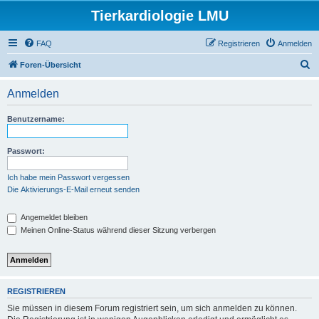
Tierkardiologie LMU
FAQ
Registrieren
Anmelden
S
Foren-Übersicht
u
Anmelden
c
h
Benutzername:
e
Passwort:
Ich habe mein Passwort vergessen
Die Aktivierungs-E-Mail erneut senden
Angemeldet bleiben
Meinen Online-Status während dieser Sitzung verbergen
REGISTRIEREN
Sie müssen in diesem Forum registriert sein, um sich anmelden zu können.