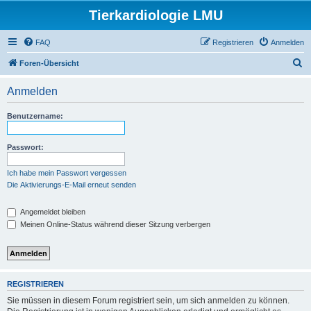
Tierkardiologie LMU
FAQ
Registrieren
Anmelden
S
Foren-Übersicht
u
Anmelden
c
h
Benutzername:
e
Passwort:
Ich habe mein Passwort vergessen
Die Aktivierungs-E-Mail erneut senden
Angemeldet bleiben
Meinen Online-Status während dieser Sitzung verbergen
REGISTRIEREN
Sie müssen in diesem Forum registriert sein, um sich anmelden zu können.