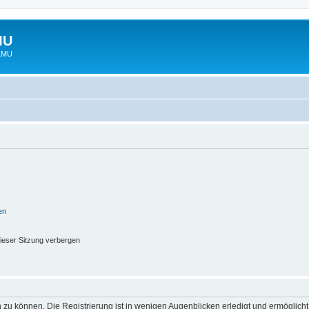
MU
 LMU
en
ieser Sitzung verbergen
 zu können. Die Registrierung ist in wenigen Augenblicken erledigt und ermöglicht