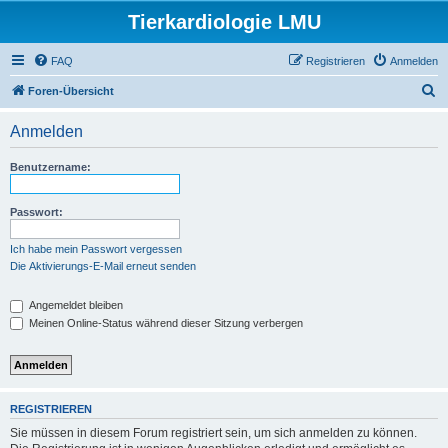
Tierkardiologie LMU
FAQ
Registrieren
Anmelden
S
Foren-Übersicht
u
Anmelden
c
h
Benutzername:
e
Passwort:
Ich habe mein Passwort vergessen
Die Aktivierungs-E-Mail erneut senden
Angemeldet bleiben
Meinen Online-Status während dieser Sitzung verbergen
REGISTRIEREN
Sie müssen in diesem Forum registriert sein, um sich anmelden zu können.