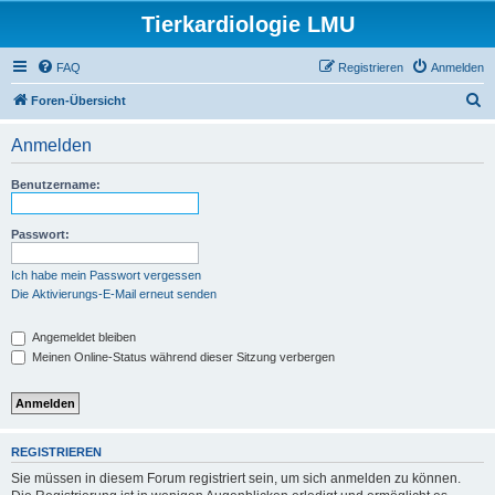
Tierkardiologie LMU
FAQ
Registrieren
Anmelden
S
Foren-Übersicht
u
Anmelden
c
h
Benutzername:
e
Passwort:
Ich habe mein Passwort vergessen
Die Aktivierungs-E-Mail erneut senden
Angemeldet bleiben
Meinen Online-Status während dieser Sitzung verbergen
REGISTRIEREN
Sie müssen in diesem Forum registriert sein, um sich anmelden zu können.