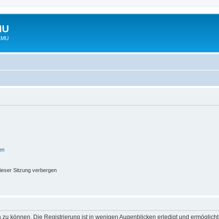
MU
 LMU
en
ieser Sitzung verbergen
 zu können. Die Registrierung ist in wenigen Augenblicken erledigt und ermöglicht