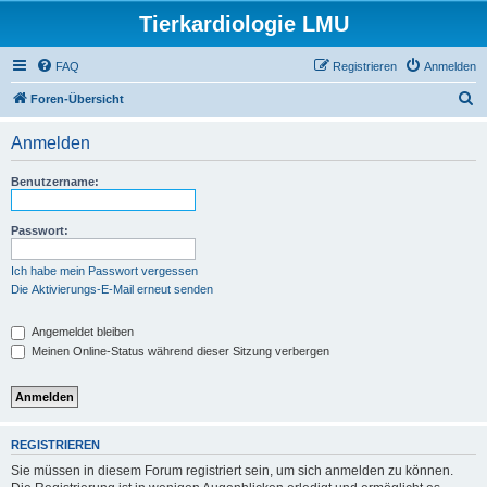
Tierkardiologie LMU
FAQ
Registrieren
Anmelden
S
Foren-Übersicht
u
Anmelden
c
h
Benutzername:
e
Passwort:
Ich habe mein Passwort vergessen
Die Aktivierungs-E-Mail erneut senden
Angemeldet bleiben
Meinen Online-Status während dieser Sitzung verbergen
REGISTRIEREN
Sie müssen in diesem Forum registriert sein, um sich anmelden zu können.