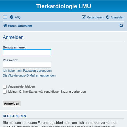
Tierkardiologie LMU
FAQ
Registrieren
Anmelden
S
Foren-Übersicht
u
Anmelden
c
h
Benutzername:
e
Passwort:
Ich habe mein Passwort vergessen
Die Aktivierungs-E-Mail erneut senden
Angemeldet bleiben
Meinen Online-Status während dieser Sitzung verbergen
REGISTRIEREN
Sie müssen in diesem Forum registriert sein, um sich anmelden zu können.