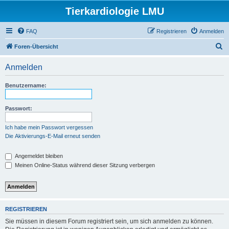
Tierkardiologie LMU
FAQ
Registrieren
Anmelden
S
Foren-Übersicht
u
Anmelden
c
h
Benutzername:
e
Passwort:
Ich habe mein Passwort vergessen
Die Aktivierungs-E-Mail erneut senden
Angemeldet bleiben
Meinen Online-Status während dieser Sitzung verbergen
REGISTRIEREN
Sie müssen in diesem Forum registriert sein, um sich anmelden zu können.