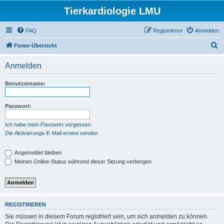
Tierkardiologie LMU
FAQ
Registrieren
Anmelden
S
Foren-Übersicht
u
Anmelden
c
h
Benutzername:
e
Passwort:
Ich habe mein Passwort vergessen
Die Aktivierungs-E-Mail erneut senden
Angemeldet bleiben
Meinen Online-Status während dieser Sitzung verbergen
REGISTRIEREN
Sie müssen in diesem Forum registriert sein, um sich anmelden zu können.