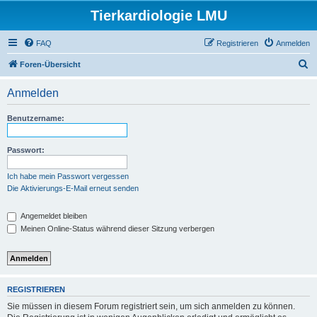
Tierkardiologie LMU
FAQ
Registrieren
Anmelden
S
Foren-Übersicht
u
Anmelden
c
h
Benutzername:
e
Passwort:
Ich habe mein Passwort vergessen
Die Aktivierungs-E-Mail erneut senden
Angemeldet bleiben
Meinen Online-Status während dieser Sitzung verbergen
REGISTRIEREN
Sie müssen in diesem Forum registriert sein, um sich anmelden zu können.