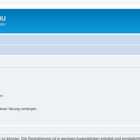
MU
 LMU
en
ieser Sitzung verbergen
 zu können. Die Registrierung ist in wenigen Augenblicken erledigt und ermöglicht