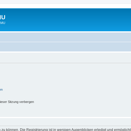
MU
 LMU
en
ieser Sitzung verbergen
 zu können. Die Registrierung ist in wenigen Augenblicken erledigt und ermöglicht