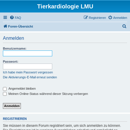
Tierkardiologie LMU
FAQ
Registrieren
Anmelden
S
Foren-Übersicht
u
Anmelden
c
h
Benutzername:
e
Passwort:
Ich habe mein Passwort vergessen
Die Aktivierungs-E-Mail erneut senden
Angemeldet bleiben
Meinen Online-Status während dieser Sitzung verbergen
REGISTRIEREN
Sie müssen in diesem Forum registriert sein, um sich anmelden zu können.