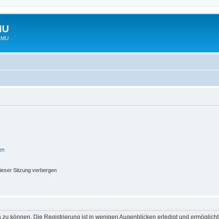
MU
 LMU
en
ieser Sitzung verbergen
 zu können. Die Registrierung ist in wenigen Augenblicken erledigt und ermöglicht