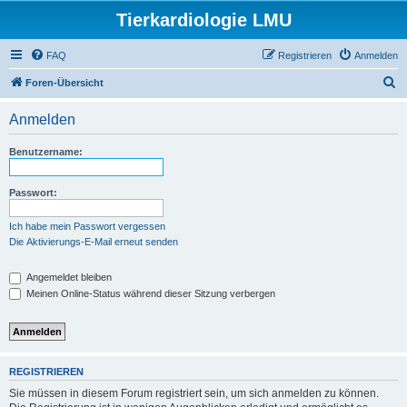
Tierkardiologie LMU
FAQ
Registrieren
Anmelden
S
Foren-Übersicht
u
Anmelden
c
h
Benutzername:
e
Passwort:
Ich habe mein Passwort vergessen
Die Aktivierungs-E-Mail erneut senden
Angemeldet bleiben
Meinen Online-Status während dieser Sitzung verbergen
REGISTRIEREN
Sie müssen in diesem Forum registriert sein, um sich anmelden zu können.