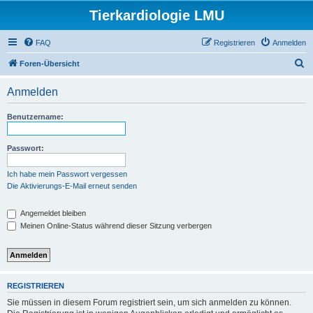
Tierkardiologie LMU
FAQ
Registrieren
Anmelden
S
Foren-Übersicht
u
Anmelden
c
h
Benutzername:
e
Passwort:
Ich habe mein Passwort vergessen
Die Aktivierungs-E-Mail erneut senden
Angemeldet bleiben
Meinen Online-Status während dieser Sitzung verbergen
REGISTRIEREN
Sie müssen in diesem Forum registriert sein, um sich anmelden zu können.