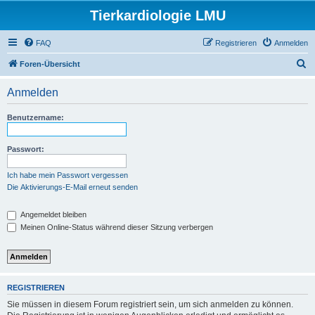
Tierkardiologie LMU
FAQ
Registrieren
Anmelden
S
Foren-Übersicht
u
Anmelden
c
h
Benutzername:
e
Passwort:
Ich habe mein Passwort vergessen
Die Aktivierungs-E-Mail erneut senden
Angemeldet bleiben
Meinen Online-Status während dieser Sitzung verbergen
REGISTRIEREN
Sie müssen in diesem Forum registriert sein, um sich anmelden zu können.