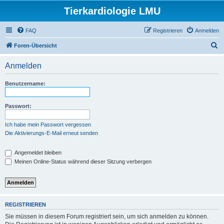
Tierkardiologie LMU
FAQ
Registrieren
Anmelden
S
Foren-Übersicht
u
Anmelden
c
h
Benutzername:
e
Passwort:
Ich habe mein Passwort vergessen
Die Aktivierungs-E-Mail erneut senden
Angemeldet bleiben
Meinen Online-Status während dieser Sitzung verbergen
REGISTRIEREN
Sie müssen in diesem Forum registriert sein, um sich anmelden zu können.