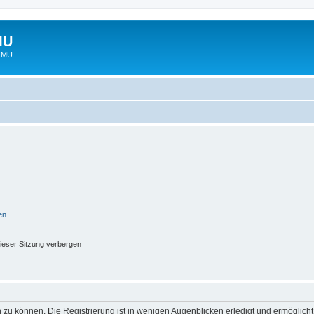
MU
 LMU
en
ieser Sitzung verbergen
 zu können. Die Registrierung ist in wenigen Augenblicken erledigt und ermöglicht