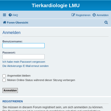
Tierkardiologie LMU
FAQ
Registrieren
Anmelden
S
Foren-Übersicht
u
Anmelden
c
h
Benutzername:
e
Passwort:
Ich habe mein Passwort vergessen
Die Aktivierungs-E-Mail erneut senden
Angemeldet bleiben
Meinen Online-Status während dieser Sitzung verbergen
REGISTRIEREN
Sie müssen in diesem Forum registriert sein, um sich anmelden zu können.