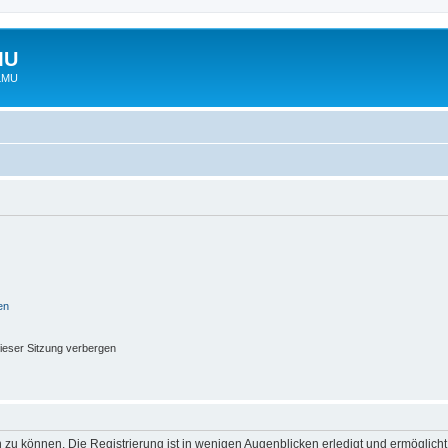
MU
 LMU
en
ieser Sitzung verbergen
 zu können. Die Registrierung ist in wenigen Augenblicken erledigt und ermöglicht