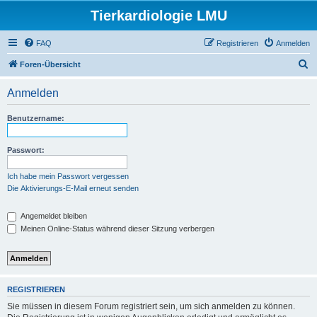
Tierkardiologie LMU
FAQ
Registrieren
Anmelden
S
Foren-Übersicht
u
Anmelden
c
h
Benutzername:
e
Passwort:
Ich habe mein Passwort vergessen
Die Aktivierungs-E-Mail erneut senden
Angemeldet bleiben
Meinen Online-Status während dieser Sitzung verbergen
REGISTRIEREN
Sie müssen in diesem Forum registriert sein, um sich anmelden zu können.