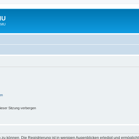
MU
 LMU
en
ieser Sitzung verbergen
 zu können. Die Registrierung ist in wenigen Augenblicken erledigt und ermöglicht