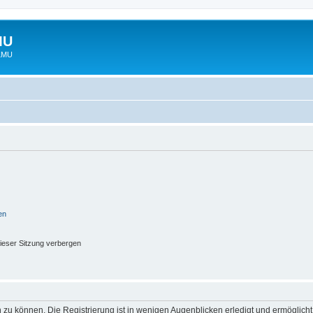
MU
 LMU
en
ieser Sitzung verbergen
 zu können. Die Registrierung ist in wenigen Augenblicken erledigt und ermöglicht