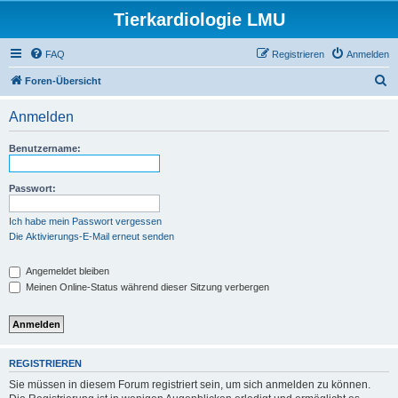
Tierkardiologie LMU
FAQ
Registrieren
Anmelden
S
Foren-Übersicht
u
Anmelden
c
h
Benutzername:
e
Passwort:
Ich habe mein Passwort vergessen
Die Aktivierungs-E-Mail erneut senden
Angemeldet bleiben
Meinen Online-Status während dieser Sitzung verbergen
REGISTRIEREN
Sie müssen in diesem Forum registriert sein, um sich anmelden zu können.