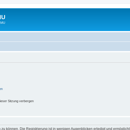
MU
 LMU
en
ieser Sitzung verbergen
 zu können. Die Registrierung ist in wenigen Augenblicken erledigt und ermöglicht