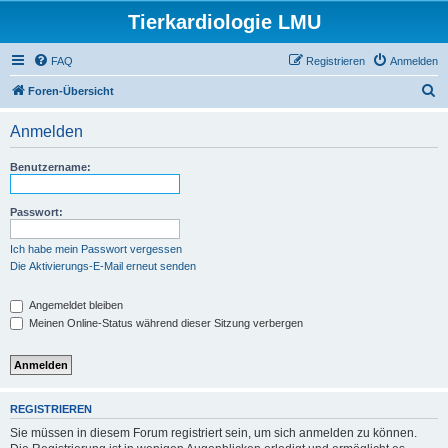
Tierkardiologie LMU
FAQ
Registrieren
Anmelden
S
Foren-Übersicht
u
Anmelden
c
h
Benutzername:
e
Passwort:
Ich habe mein Passwort vergessen
Die Aktivierungs-E-Mail erneut senden
Angemeldet bleiben
Meinen Online-Status während dieser Sitzung verbergen
REGISTRIEREN
Sie müssen in diesem Forum registriert sein, um sich anmelden zu können.