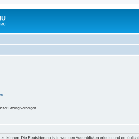
MU
 LMU
en
ieser Sitzung verbergen
 zu können. Die Registrierung ist in wenigen Augenblicken erledigt und ermöglicht