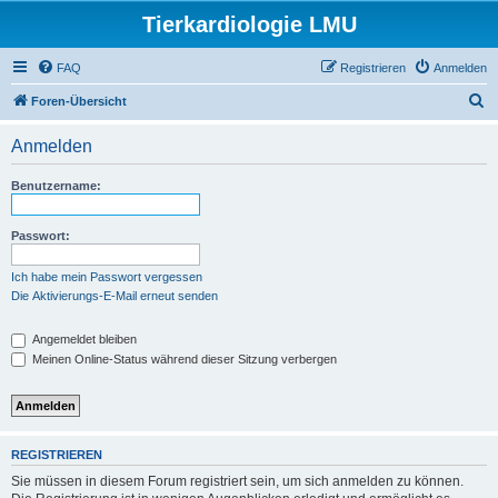
Tierkardiologie LMU
FAQ
Registrieren
Anmelden
S
Foren-Übersicht
u
Anmelden
c
h
Benutzername:
e
Passwort:
Ich habe mein Passwort vergessen
Die Aktivierungs-E-Mail erneut senden
Angemeldet bleiben
Meinen Online-Status während dieser Sitzung verbergen
REGISTRIEREN
Sie müssen in diesem Forum registriert sein, um sich anmelden zu können.