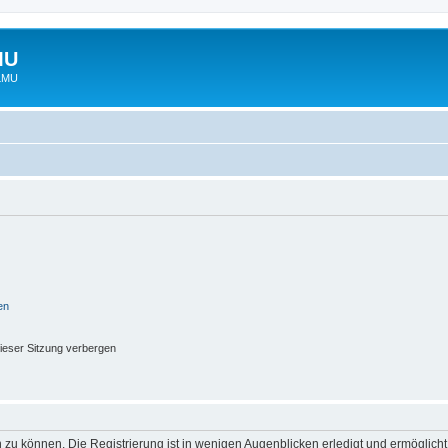
MU
 LMU
en
ieser Sitzung verbergen
 zu können. Die Registrierung ist in wenigen Augenblicken erledigt und ermöglicht